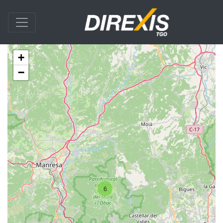
+
−
6